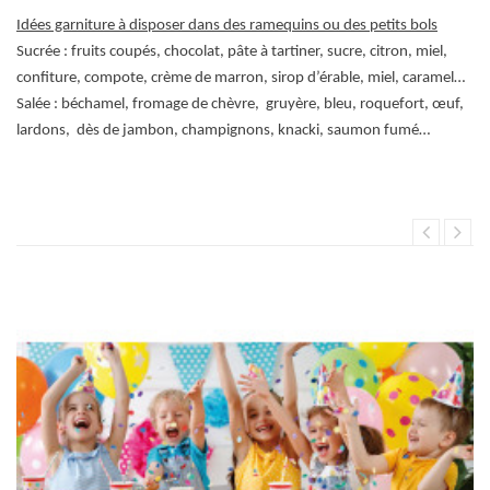
Idées garniture à disposer dans des ramequins ou des petits bols
Sucrée : fruits coupés, chocolat, pâte à tartiner, sucre, citron, miel,
confiture, compote, crème de marron, sirop d’érable, miel, caramel…
Salée : béchamel, fromage de chèvre, gruyère, bleu, roquefort, œuf,
lardons, dès de jambon, champignons, knacki, saumon fumé…