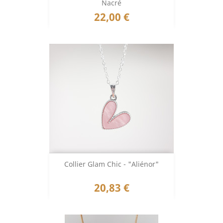
Nacré
Prix
22,00 €
Collier Glam Chic - "Aliénor"
Prix
20,83 €