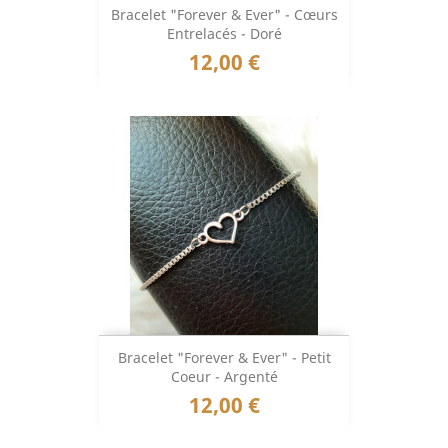
Bracelet "Forever & Ever" - Cœurs
Entrelacés - Doré
Prix
12,00 €
Bracelet "Forever & Ever" - Petit
Coeur - Argenté
Prix
12,00 €