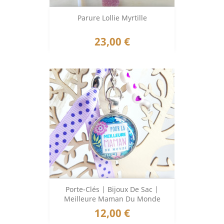
Parure Lollie Myrtille
Prix
23,00 €
Porte-Clés | Bijoux De Sac |
Meilleure Maman Du Monde
Prix
12,00 €