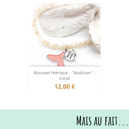
Bracelet Féérique - "Madison" -
Corail
Prix
12,00 €
Mais au fait...