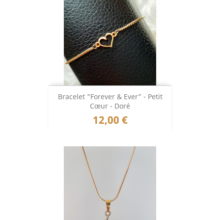
Bracelet "Forever & Ever" - Petit
Cœur - Doré
Prix
12,00 €