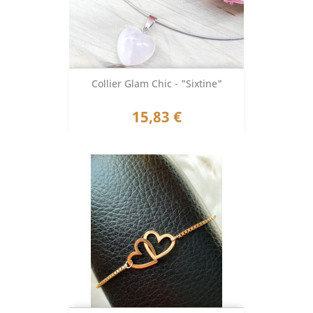
Collier Glam Chic - "Sixtine"
Prix
15,83 €