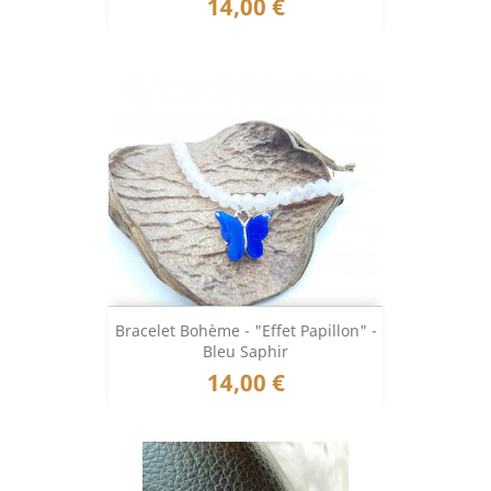
Prix
14,00 €
Bracelet Bohème - "Effet Papillon" -
Bleu Saphir
Prix
14,00 €