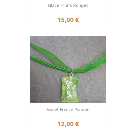
Glace Fruits Rouges
Prix
15,00 €
Sweet Freeze Pomme
Prix
12,00 €