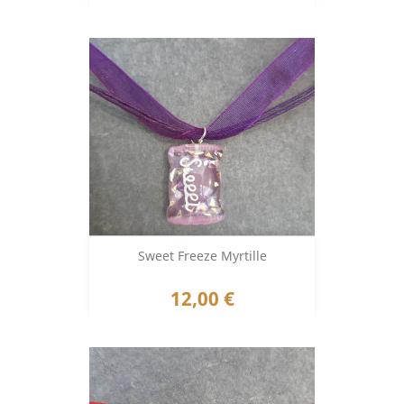
Sweet Freeze Myrtille
Prix
12,00 €