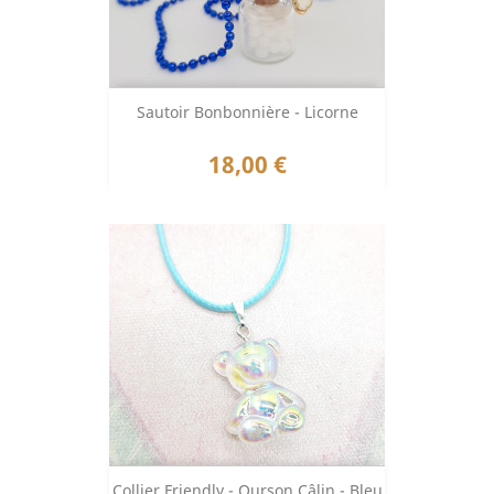
Sautoir Bonbonnière - Licorne
Prix
18,00 €
Collier Friendly - Ourson Câlin - Bleu