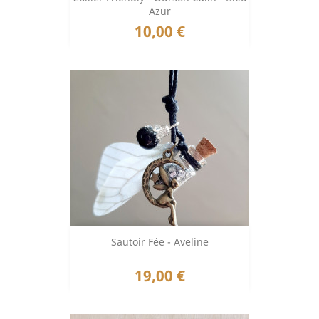
Azur
Prix
10,00 €
Sautoir Fée - Aveline
Prix
19,00 €