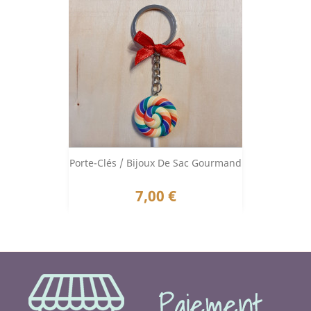
Porte-Clés / Bijoux De Sac Gourmand
Prix
7,00 €