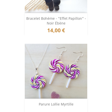
Bracelet Bohème - "Effet Papillon" -
Noir Ébène
Prix
14,00 €
Parure Lollie Myrtille