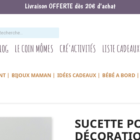
Livraison OFFERTE dès 20€ d'achat
BLOG
LE COIN MÔMES
CRÉ'ACTIVITÉS
LISTE CADEAUX
NT |
BIJOUX MAMAN |
IDÉES CADEAUX |
BÉBÉ A BORD |
SUCETTE P
DÉCORATI