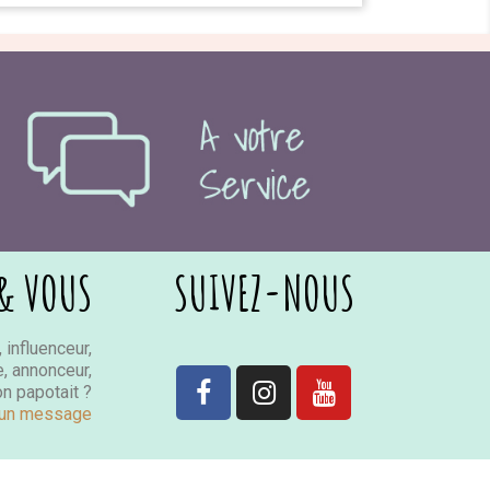
& VOUS
SUIVEZ-NOUS
 influenceur,
e, annonceur,
on papotait ?
 un message