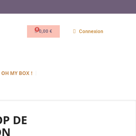
0,00 €
Connexion
OH MY BOX !
OP DE
ON